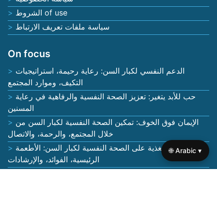
الشروط of use
سياسة ملفات تعريف الارتباط
On focus
الدعم النفسي لكبار السن: رعاية رحيمة، استراتيجيات
التكيف، وموارد المجتمع
حب للأبد يتغير: تعزيز الصحة النفسية والرفاهية في رعاية
المسنين
الإيمان فوق الخوف: تمكين الصحة النفسية لكبار السن من
خلال المجتمع، والرحمة، والاتصال
أثر التغذية على الصحة النفسية لكبار السن: الأطعمة
🌐 Arabic ▾
الرئيسية، الفوائد، والإرشادات
معنى الخوف غير العقلاني: فهم القلق، والعزلة، واستراتيجيات
التكيف لكبار السن